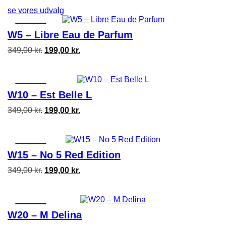
se vores udvalg
Tilbud!
W5 – Libre Eau de Parfum
Den
Den
349,00
kr.
199,00
kr.
oprindelige
aktuelle
pris
pris
var:
er:
349,00 kr..
199,00 kr..
Tilbud!
W10 – Est Belle L
Den
Den
349,00
kr.
199,00
kr.
oprindelige
aktuelle
pris
pris
var:
er:
349,00 kr..
199,00 kr..
Tilbud!
W15 – No 5 Red Edition
Den
Den
349,00
kr.
199,00
kr.
oprindelige
aktuelle
pris
pris
var:
er:
349,00 kr..
199,00 kr..
Tilbud!
W20 – M Delina