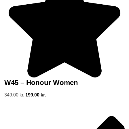
W45 – Honour Women
Den
Den
349,00
kr.
199,00
kr.
oprindelige
aktuelle
pris
pris
var:
er:
349,00 kr..
199,00 kr..