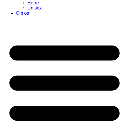
Herre
Unisex
Om os