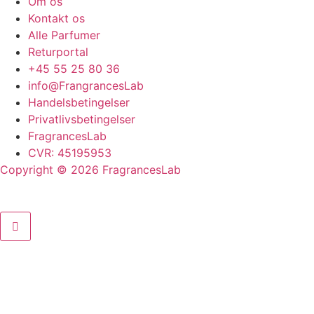
Om os
var:
er:
Kontakt os
349,00 kr..
199,00 kr..
Alle Parfumer
Returportal
+45 55 25 80 36
info@FrangrancesLab
Handelsbetingelser
Privatlivsbetingelser
FragrancesLab
CVR: 45195953
Copyright © 2026 FragrancesLab