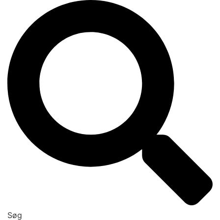
Videre
til
indhold
Søg