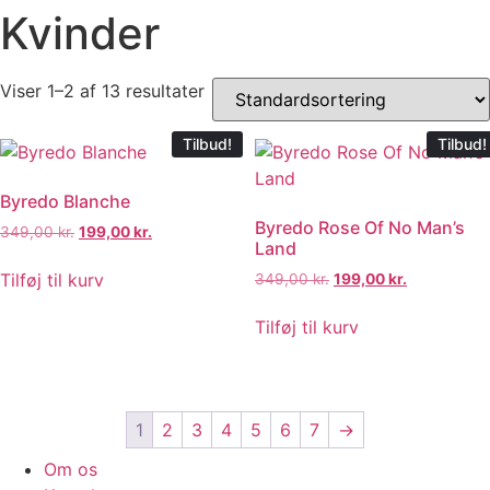
Kvinder
Viser 1–2 af 13 resultater
Tilbud!
Tilbud!
Byredo Blanche
Byredo Rose Of No Man’s
Den
Den
349,00
kr.
199,00
kr.
Land
oprindelige
aktuelle
pris
pris
Den
Den
Tilføj til kurv
349,00
kr.
199,00
kr.
var:
er:
oprindelige
aktuelle
349,00 kr..
199,00 kr..
pris
pris
Tilføj til kurv
var:
er:
349,00 kr..
199,00 kr..
1
2
3
4
5
6
7
→
Om os