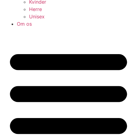
Kvinder
Herre
Unisex
Om os