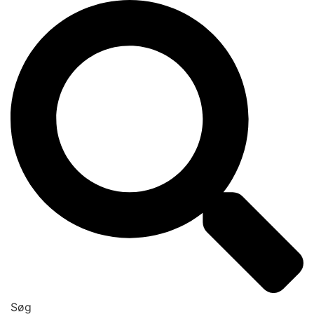
Videre
til
indhold
Søg